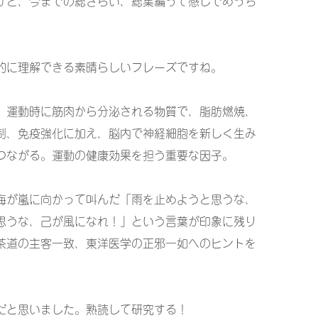
けど、今までの総ざらい、総集編って感じでめっち
的に理解できる素晴らしいフレーズですね。
。運動時に筋肉から分泌される物質で、脂肪燃焼、
制、免疫強化に加え、脳内で神経細胞を新しく生み
つながる。運動の健康効果を担う重要な因子。
海が嵐に向かって叫んだ「雨を止めようと思うな、
思うな、己が風になれ！」という言葉が印象に残り
茶道の主客一致、東洋医学の正邪一如へのヒントを
だと思いました。熟読して研究する！