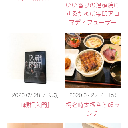
いい香りの治療院に
するために無印アロ
マディフューザー
2020.07.28
/
気功
2020.07.27
/
日記
『鞭杆入門』
楊名時太極拳と鰻ラ
ンチ