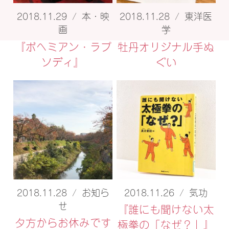
2018.11.29
/
本・映
2018.11.28
/
東洋医
画
学
『ボヘミアン・ラプ
牡丹オリジナル手ぬ
ソディ』
ぐい
2018.11.28
/
お知ら
2018.11.26
/
気功
せ
『誰にも聞けない太
夕方からお休みです
極拳の「なぜ？」』