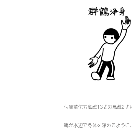
伝統華佗五禽戯13式の鳥戯2
鶴が水辺で身体を浄めるように