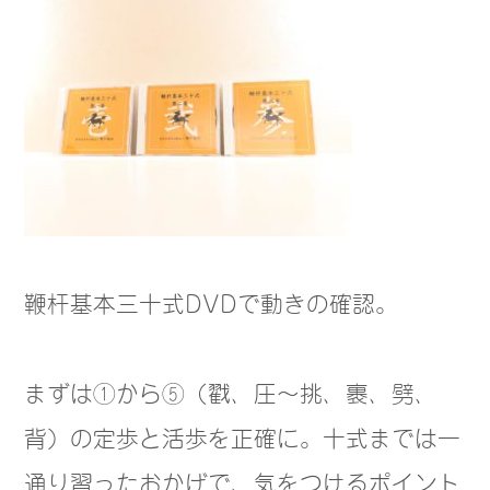
鞭杆基本三十式DVDで動きの確認。
まずは①から⑤（戳、圧～挑、裹、劈、
背）の定歩と活歩を正確に。十式までは一
通り習ったおかげで、気をつけるポイント