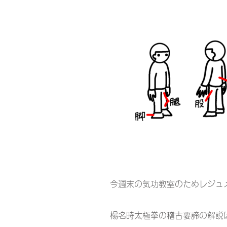
今週末の気功教室のためレジュ
楊名時太極拳の稽古要諦の解説