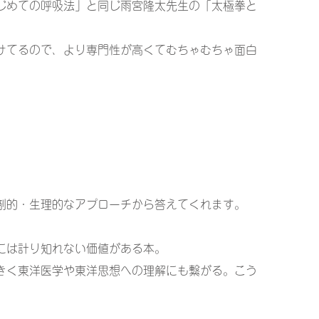
じめての呼吸法」と同じ雨宮隆太先生の「太極拳と
。
けてるので、より専門性が高くてむちゃむちゃ面白
」
」
剖的・生理的なアプローチから答えてくれます。
には計り知れない価値がある本。
きく東洋医学や東洋思想への理解にも繋がる。こう