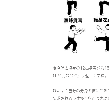
楊名時太極拳の12高探馬から1
は24式なので折り返しですね。
ひたすら自分の分身を描いてる
要求される身体操作をどう表現