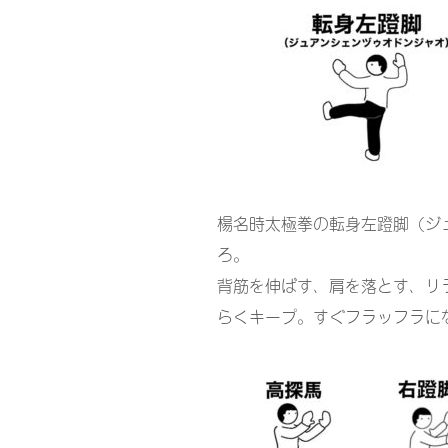
楊名時太極拳の転身左蹬脚（ジ
ろ。
背筋を伸ばす、肩を落とす、リ
らくキープ。すぐフラッフラに