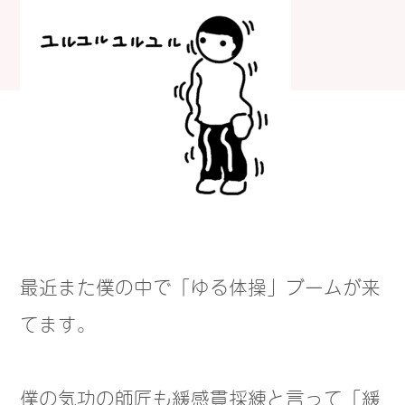
最近また僕の中で「ゆる体操」ブームが来
てます。
僕の気功の師匠も緩感貫採練と言って「緩