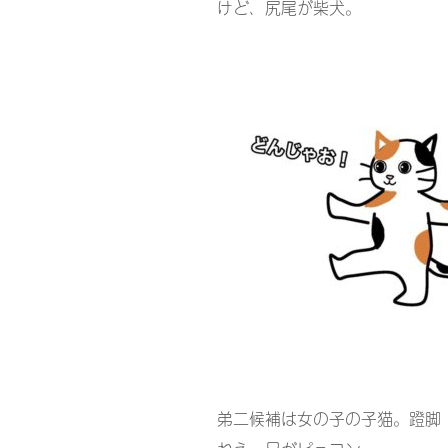
けど、尻尾が柴犬。
弟二候補は女の子の子猫。蹬脚