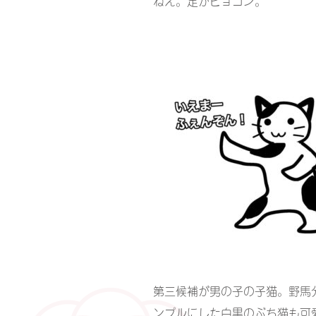
ねえ。足がピョコン。
第三候補が男の子の子猫。野馬
ンプルにした白黒のぶち猫も可